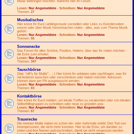
etwas beibringen möchten. Näheres hier im Forum.
Lesen:
Nur Angemeldete
- Schreiben:
Nur Angemeldete
Themen:
27
Musikalisches
Hier könnt Ihr Eure Lieblingsmusik vorstellen oder Links zu Künstlerseiten
setzen oder über Musik hören/machen reden - alles, was zum Thema Musik
gehört
Lesen:
Nur Angemeldete
- Schreiben:
Nur Angemeldete
Themen:
55
Sonnenecke
Das Forum für alles Schöne, Positive, Heitere, über das Ihr reden möchtet -
die Ecke zum erholen
Lesen:
Nur Angemeldete
- Schreiben:
Nur Angemeldete
Themen:
347
Tauschbörse
Zitat: "eB*y für Multis"...
;-)
Hier könnt Ihr anbieten oder nachfragen, was Ihr
mit Anderen tauschen oder verschenken oder haben möchtet. Adressen
können dann per PN ausgetauscht werden.
Lesen:
Nur Angemeldete
- Schreiben:
Nur Angemeldete
Themen:
83
Kontaktbörse
Hier könnt Ihr Euch melden, um lokale Treffen zu verabreden oder von lokalen
Selbsthilfegruppen zu schreiben oder neue zu gründen usw.
Lesen:
Nur Angemeldete
- Schreiben:
Nur Angemeldete
Themen:
67
Trauerecke
Die meisten Multis haben es schon ein- oder mehrmals erlebt: Den Tod von
Innenpersonen, die nicht mehr konnten. Hier ist die Ecke, um darüber zu
reden und ihre Namen aufzuschreiben, damit sie nicht vergessen werden.