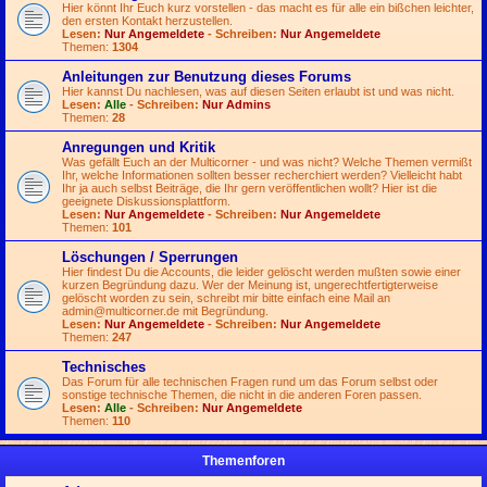
Hier könnt Ihr Euch kurz vorstellen - das macht es für alle ein bißchen leichter,
den ersten Kontakt herzustellen.
Lesen:
Nur Angemeldete
- Schreiben:
Nur Angemeldete
Themen:
1304
Anleitungen zur Benutzung dieses Forums
Hier kannst Du nachlesen, was auf diesen Seiten erlaubt ist und was nicht.
Lesen:
Alle
- Schreiben:
Nur Admins
Themen:
28
Anregungen und Kritik
Was gefällt Euch an der Multicorner - und was nicht? Welche Themen vermißt
Ihr, welche Informationen sollten besser recherchiert werden? Vielleicht habt
Ihr ja auch selbst Beiträge, die Ihr gern veröffentlichen wollt? Hier ist die
geeignete Diskussionsplattform.
Lesen:
Nur Angemeldete
- Schreiben:
Nur Angemeldete
Themen:
101
Löschungen / Sperrungen
Hier findest Du die Accounts, die leider gelöscht werden mußten sowie einer
kurzen Begründung dazu. Wer der Meinung ist, ungerechtfertigterweise
gelöscht worden zu sein, schreibt mir bitte einfach eine Mail an
admin@multicorner.de
mit Begründung.
Lesen:
Nur Angemeldete
- Schreiben:
Nur Angemeldete
Themen:
247
Technisches
Das Forum für alle technischen Fragen rund um das Forum selbst oder
sonstige technische Themen, die nicht in die anderen Foren passen.
Lesen:
Alle
- Schreiben:
Nur Angemeldete
Themen:
110
Themenforen