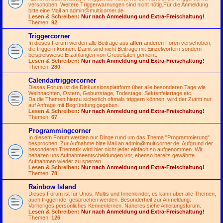
verschoben. Weitere Triggerwarnungen sind nicht nötig.Für die Anmeldung
bitte eine Mail an
admin@multicorner.de
Lesen & Schreiben:
Nur nach Anmeldung und Extra-Freischaltung!
Themen:
92
Triggercorner
In dieses Forum werden alle Beiträge aus
allen
anderen Foren verschoben,
die triggern können. Damit sind nicht Beiträge mit Einzelwörtern sondern
beispielsweise Erzählungen von Greueltaten gemeint.
Lesen & Schreiben:
Nur nach Anmeldung und Extra-Freischaltung!
Themen:
280
Calendartriggercorner
Dieses Forum ist die Diskussionsplattform über alle besonderen Tage wie
Weihnachten, Ostern, Geburtstage, Todestage, Sektenfeiertage etc.
Da die Themen hierzu sicherlich oftmals triggern können, wird der Zutritt nur
auf Anfrage mit Begründung gegeben.
Lesen & Schreiben:
Nur nach Anmeldung und Extra-Freischaltung!
Themen:
67
Programmingcorner
In diesem Forum werden nur Dinge rund um das Thema "Programmierung"
besprochen. Zur Aufnahme bitte Mail an
admin@multicorner.de
. Aufgrund der
besonderen Thematik wird hier nicht jeder einfach so aufgenommen. Wir
behalten uns Aufnahmeentscheidungen vor, ebenso bereits gewährte
Aufnahmen wieder zu sperren.
Lesen & Schreiben:
Nur nach Anmeldung und Extra-Freischaltung!
Themen:
78
Rainbow Island
Dieses Forum ist für Unos, Multis und Innenkinder, es kann über alle Themen,
auch triggernde, gesprochen werden. Besonderheit zur Anmeldung:
Vorheriges persönliches Kennenlernen. Näheres siehe Anleitungsforum.
Lesen & Schreiben:
Nur nach Anmeldung und Extra-Freischaltung!
Themen:
126