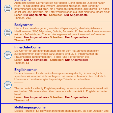
Auch eine solche Corner soll es hier geben. Denn auch die Dunklen haben
ihren Teil dazugetan, das System überleben zu lassen. Hier könnt Ihr
untereinander oder mit allen, die Fragen an Euch haben, diskutieren. Ich hoffe,
es ist klar, daß Beiträge, die Täter verherrlichen o.ä. hier nicht erwünscht sind!
Lesen:
Nur Angemeldete
- Schreiben:
Nur Angemeldete
Themen:
203
Bodycorner
Hier soll es um alles gehen, was den Körper angeht, also beispielsweise
Medikamente, SVV, Adipositas, Bulimie, Anorexie, Probleme der Innenpersonen
mit dem Außenkörper, Erleben des eigenen Körpers innen und außen uvm.
Lesen:
Nur Angemeldete
- Schreiben:
Nur Angemeldete
Themen:
257
InnerOuterCorner
Die Corner für alle Innenpersonen, die mit dem Außenmenschen nicht
zurechtkommen oder innen ganz anders sind. Z. B. Innenmänner im
Frauenkörper (und umgekehrt), Fabel- und Tierpersonen etc.
Lesen:
Nur Angemeldete
- Schreiben:
Nur Angemeldete
Themen:
51
Englishcorner
Dieses Forum ist für die vielen Innenpersonen gedacht, die nur englisch
sprechen können und sich auch gern mal austauschen möchten. Natürlich
können auch andere englischsprachige Teilnehmer schreiben!
---------
This forum is for all only English-speaking persons who also wants to talk with
each other. Of course also other members who can talk in English can write
here!
Lesen:
Nur Angemeldete
- Schreiben:
Nur Angemeldete
Themen:
44
Multilanguagecorner
Dieses Forum ist für die vielen Innenpersonen gedacht, die kein Deutsch und