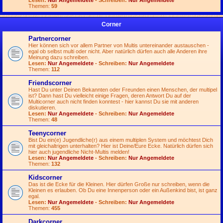
Lesen:
Nur Angemeldete
- Schreiben:
Nur Angemeldete
Themen:
59
Corner
Partnercorner
Hier können sich vor allem Partner von Multis untereinander austauschen -
egal ob selbst multi oder nicht. Aber natürlich dürfen auch alle Anderen ihre
Meinung dazu schreiben.
Lesen:
Nur Angemeldete
- Schreiben:
Nur Angemeldete
Themen:
112
Friendscorner
Hast Du unter Deinen Bekannten oder Freunden einen Menschen, der multipel
ist? Dann hast Du vielleicht einige Fragen, deren Antwort Du auf der
Multicorner auch nicht finden konntest - hier kannst Du sie mit anderen
diskutieren.
Lesen:
Nur Angemeldete
- Schreiben:
Nur Angemeldete
Themen:
48
Teenycorner
Bist Du ein(e) Jugendliche(r) aus einem multiplen System und möchtest Dich
mit gleichaltrigen unterhalten? Hier ist Deine/Eure Ecke. Natürlich dürfen sich
hier auch jugendliche Nicht-Multis melden!
Lesen:
Nur Angemeldete
- Schreiben:
Nur Angemeldete
Themen:
132
Kidscorner
Das ist die Ecke für die Kleinen. Hier dürfen Große nur schreiben, wenn die
Kleinen es erlauben. Ob Du eine Innenperson oder ein Außenkind bist, ist ganz
egal.
Lesen:
Nur Angemeldete
- Schreiben:
Nur Angemeldete
Themen:
455
Darkcorner