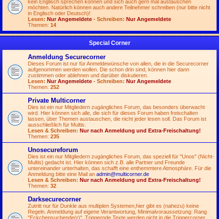
kein Englisch sprechen können und sich auch gern mal austauschen
möchten. Natürlich können auch andere Teilnehmer schreiben (nur bitte nicht
in Englisch oder Deutsch)!
Lesen:
Nur Angemeldete
- Schreiben:
Nur Angemeldete
Themen:
14
Special Corner
Anmeldung Securecorner
Dieses Forum ist nur für Anmeldewünsche von allen, die in die Securecorner
aufgenommen werden wollen. Die schon drin sind, können hier dann
zustimmen oder ablehnen und darüber diskutieren.
Lesen:
Nur Angemeldete
- Schreiben:
Nur Angemeldete
Themen:
252
Private Multicorner
Dies ist ein nur Mitgliedern zugängliches Forum, das besonders überwacht
wird. Hier können sich alle, die sich für dieses Forum haben freischalten
lassen, über Themen austauschen, die nicht jeder lesen soll. Das Forum ist
ausschließlich für Multis.
Lesen & Schreiben:
Nur nach Anmeldung und Extra-Freischaltung!
Themen:
235
Unosecureforum
Dies ist ein nur Mitgliedern zugängliches Forum, das speziell für "Unos" (Nicht-
Multis) gedacht ist. Hier können sich z.B. alle Partner und Freunde
untereinander unterhalten, das schafft eine enthemmtere Atmosphäre. Für die
Anmeldung bitte eine Mail an
admin@multicorner.de
Lesen & Schreiben:
Nur nach Anmeldung und Extra-Freischaltung!
Themen:
32
Darksecurecorner
Zutritt nur für Dunkle aus multiplen Systemen,hier gibt es (nahezu) keine
Regeln. Anmeldung auf eigene Verantwortung, Minimalvoraussetzung: Rang
"Eckchensuchende(r)". Triggernde Texte werden nicht in die Triggercorner