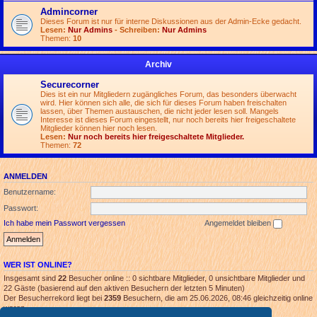
Admincorner
Dieses Forum ist nur für interne Diskussionen aus der Admin-Ecke gedacht.
Lesen:
Nur Admins
- Schreiben:
Nur Admins
Themen:
10
Archiv
Securecorner
Dies ist ein nur Mitgliedern zugängliches Forum, das besonders überwacht
wird. Hier können sich alle, die sich für dieses Forum haben freischalten
lassen, über Themen austauschen, die nicht jeder lesen soll. Mangels
Interesse ist dieses Forum eingestellt, nur noch bereits hier freigeschaltete
Mitglieder können hier noch lesen.
Lesen:
Nur noch bereits hier freigeschaltete Mitglieder.
Themen:
72
ANMELDEN
Benutzername:
Passwort:
Ich habe mein Passwort vergessen
Angemeldet bleiben
WER IST ONLINE?
Insgesamt sind
22
Besucher online :: 0 sichtbare Mitglieder, 0 unsichtbare Mitglieder und
22 Gäste (basierend auf den aktiven Besuchern der letzten 5 Minuten)
Der Besucherrekord liegt bei
2359
Besuchern, die am 25.06.2026, 08:46 gleichzeitig online
waren.