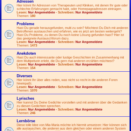
Adressen
Hier könnt Ihr Adressen von Therapeuten und Kliniken, mit denen Ihr gute oder
schlechte Erfahrungen gemacht habt, oder Homepageadressen eintragen.
Lesen:
Nur Angemeldete
- Schreiben:
Nur Angemeldete
Themen:
180
Probleme
Hast Du gerade herausgefunden, multi zu sein? Möchtest Du Dich mit anderen
Betroffenen austauschen und erfahren, wie es jetzt am besten weitergeht?
Hast Du Probleme, zu denen Du noch keine Lösung gefunden hast? Hier ist
das geeignete Austauschforum dazu.
Lesen:
Nur Angemeldete
- Schreiben:
Nur Angemeldete
Themen:
1473
Anekdoten
Hast Du auch interessante oder lustige Geschichten im Zusammenhang mit
dem Multipelsein erlebt, die Du gern mal anderen erzählen möchtest?
Lesen:
Nur Angemeldete
- Schreiben:
Nur Angemeldete
Themen:
154
Diverses
Hier könnt Ihr über alles reden, was nicht so recht in die anderen Foren
hineinpaßt.
Lesen:
Nur Angemeldete
- Schreiben:
Nur Angemeldete
Themen:
1070
Lyrisches
Hier kannst Du Deine Gedichte vorstellen und mit anderen über die Gedanken
zu diesen Gedichten sprechen.
Lesen:
Nur Angemeldete
- Schreiben:
Nur Angemeldete
Themen:
246
Lernbörse
Diese tolle Idee von Mia-Maria möchte ich hiermit umsetzen: Hier können sich
alle austauschen, die anderen aus dem gleichen oder einem anderen System