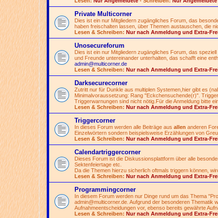
Lesen:
Nur Angemeldete
- Schreiben:
Nur Angemeldete
Private Multicorner
Dies ist ein nur Mitgliedern zugängliches Forum, das besonde
haben freischalten lassen, über Themen austauschen, die nicht
Lesen & Schreiben:
Nur nach Anmeldung und Extra-Fre
Unosecureforum
Dies ist ein nur Mitgliedern zugängliches Forum, das speziell 
und Freunde untereinander unterhalten, das schafft eine ent
admin@multicorner.de
Lesen & Schreiben:
Nur nach Anmeldung und Extra-Fre
Darksecurecorner
Zutritt nur für Dunkle aus multiplen Systemen,hier gibt es (
Minimalvoraussetzung: Rang "Eckchensuchende(r)". Triggern
Triggerwarnungen sind nicht nötig.Für die Anmeldung bitte ei
Lesen & Schreiben:
Nur nach Anmeldung und Extra-Fre
Triggercorner
In dieses Forum werden alle Beiträge aus
allen
anderen Foren
Einzelwörtern sondern beispielsweise Erzählungen von Greue
Lesen & Schreiben:
Nur nach Anmeldung und Extra-Fre
Calendartriggercorner
Dieses Forum ist die Diskussionsplattform über alle besond
Sektenfeiertage etc.
Da die Themen hierzu sicherlich oftmals triggern können, wir
Lesen & Schreiben:
Nur nach Anmeldung und Extra-Fre
Programmingcorner
In diesem Forum werden nur Dinge rund um das Thema "Pro
admin@multicorner.de
. Aufgrund der besonderen Thematik wi
Aufnahmeentscheidungen vor, ebenso bereits gewährte Aufn
Lesen & Schreiben:
Nur nach Anmeldung und Extra-Fre