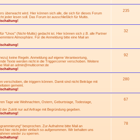
235
rs überwacht wird. Hier können sich alle, die sich für dieses Forum
 jeder lesen soll. Das Forum ist ausschließlich für Multis.
ischaltung!
32
für "Unos" (Nicht-Multis) gedacht ist. Hier können sich z.B. alle Partner
hemmtere Atmosphäre. Für die Anmeldung bitte eine Mail an
ischaltung!
92
nahezu) keine Regeln. Anmeldung auf eigene Verantwortung,
de Texte werden nicht in die Triggercorner verschoben. Weitere
ne Mail an
admin@multicorner.de
ischaltung!
280
 verschoben, die triggern können. Damit sind nicht Beiträge mit
ltaten gemeint.
ischaltung!
67
eren Tage wie Weihnachten, Ostern, Geburtstage, Todestage,
d der Zutritt nur auf Anfrage mit Begründung gegeben.
ischaltung!
78
grammierung" besprochen. Zur Aufnahme bitte Mail an
rd hier nicht jeder einfach so aufgenommen. Wir behalten uns
ahmen wieder zu sperren.
ischaltung!