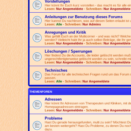
Vorstellungen
Hier könnt Ihr Euch kurz vorstellen - das macht es für alle ei
Lesen:
Nur Angemeldete
- Schreiben:
Nur Angemeldete
Anleitungen zur Benutzung dieses Forums
Hier kannst Du nachlesen, was auf diesen Seiten erlaubt ist 
Lesen:
Alle
- Schreiben:
Nur Admins
Anregungen und Kritik
Was gefällt Euch an der Multicorner - und was nicht? Welche
werden? Vielleicht habt Ihr ja auch selbst Beiträge, die Ihr ge
Lesen:
Nur Angemeldete
- Schreiben:
Nur Angemeldete
Löschungen / Sperrungen
Hier findest Du die Accounts, die leider gelöscht werden mu
ungerechtfertigterweise gelöscht worden zu sein, schreibt mir
Lesen:
Nur Angemeldete
- Schreiben:
Nur Angemeldete
Technisches
Das Forum für alle technischen Fragen rund um das Forum se
passen.
Lesen:
Alle
- Schreiben:
Nur Angemeldete
THEMENFOREN
Adressen
Hier könnt Ihr Adressen von Therapeuten und Kliniken, mit d
Homepageadressen eintragen.
Lesen:
Nur Angemeldete
- Schreiben:
Nur Angemeldete
Probleme
Hast Du gerade herausgefunden, multi zu sein? Möchtest Du 
am besten weitergeht? Hast Du Probleme, zu denen Du noch
dazu.