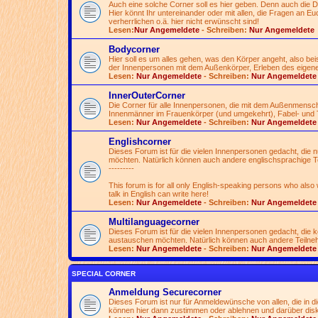
Auch eine solche Corner soll es hier geben. Denn auch die 
Hier könnt Ihr untereinander oder mit allen, die Fragen an Euch
verherrlichen o.ä. hier nicht erwünscht sind!
Lesen:
Nur Angemeldete
- Schreiben:
Nur Angemeldete
Bodycorner
Hier soll es um alles gehen, was den Körper angeht, also be
der Innenpersonen mit dem Außenkörper, Erleben des eigen
Lesen:
Nur Angemeldete
- Schreiben:
Nur Angemeldete
InnerOuterCorner
Die Corner für alle Innenpersonen, die mit dem Außenmensc
Innenmänner im Frauenkörper (und umgekehrt), Fabel- und 
Lesen:
Nur Angemeldete
- Schreiben:
Nur Angemeldete
Englishcorner
Dieses Forum ist für die vielen Innenpersonen gedacht, die
möchten. Natürlich können auch andere englischsprachige T
---------
This forum is for all only English-speaking persons who also
talk in English can write here!
Lesen:
Nur Angemeldete
- Schreiben:
Nur Angemeldete
Multilanguagecorner
Dieses Forum ist für die vielen Innenpersonen gedacht, die
austauschen möchten. Natürlich können auch andere Teilnehme
Lesen:
Nur Angemeldete
- Schreiben:
Nur Angemeldete
SPECIAL CORNER
Anmeldung Securecorner
Dieses Forum ist nur für Anmeldewünsche von allen, die in 
können hier dann zustimmen oder ablehnen und darüber disk