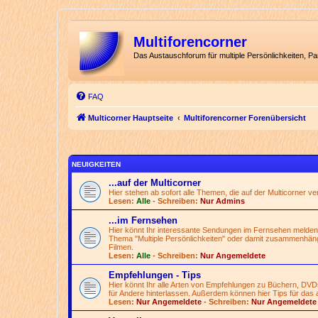
Multiforencorner
Das Austauschforum für multiple Persönlichkeiten, P
FAQ
Multicorner Hauptseite
Multiforencorner Forenübersicht
NEUIGKEITEN
...auf der Multicorner
Hier stehen ab sofort alle Themen, die auf der Multicorner v
Lesen:
Alle
- Schreiben:
Nur Admins
...im Fernsehen
Hier könnt Ihr interessante Sendungen im Fernsehen melden
Thema "Multiple Persönlichkeiten" oder damit zusammenhän
Filmen.
Lesen:
Alle
- Schreiben:
Nur Angemeldete
Empfehlungen - Tips
Hier könnt Ihr alle Arten von Empfehlungen zu Büchern, DVD
für Andere hinterlassen. Außerdem können hier Tips für das 
Lesen:
Nur Angemeldete
- Schreiben:
Nur Angemeldete