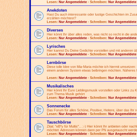
Lesen:
Nur Angemeldete
- Schreiben:
Nur Angemeldete
Anekdoten
Hast Du auch interessante oder lustige Geschichten im Zusa
erzählen möchtest?
Lesen:
Nur Angemeldete
- Schreiben:
Nur Angemeldete
Diverses
Hier könnt Ihr über alles reden, was nicht so recht in die an
Lesen:
Nur Angemeldete
- Schreiben:
Nur Angemeldete
Lyrisches
Hier kannst Du Deine Gedichte vorstellen und mit anderen 
Lesen:
Nur Angemeldete
- Schreiben:
Nur Angemeldete
Lernbörse
Diese tolle Idee von Mia-Maria möchte ich hiermit umsetzen:
einem anderen System etwas beibringen möchten. Näheres h
Lesen:
Nur Angemeldete
- Schreiben:
Nur Angemeldete
Musikalisches
Hier könnt Ihr Eure Lieblingsmusik vorstellen oder Links zu
zum Thema Musik gehört
Lesen:
Nur Angemeldete
- Schreiben:
Nur Angemeldete
Sonnenecke
Das Forum für alles Schöne, Positive, Heitere, über das Ihr
Lesen:
Nur Angemeldete
- Schreiben:
Nur Angemeldete
Tauschbörse
Zitat: "eB*y für Multis"...
;-)
Hier könnt Ihr anbieten oder nac
möchtet. Adressen können dann per PN ausgetauscht werde
Lesen:
Nur Angemeldete
- Schreiben:
Nur Angemeldete