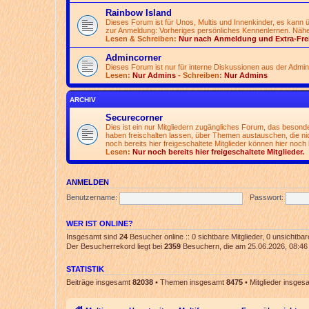
Rainbow Island
Dieses Forum ist für Unos, Multis und Innenkinder, es kann
zur Anmeldung: Vorheriges persönliches Kennenlernen. Nähe
Lesen & Schreiben:
Nur nach Anmeldung und Extra-Fre
Admincorner
Dieses Forum ist nur für interne Diskussionen aus der Admi
Lesen:
Nur Admins
- Schreiben:
Nur Admins
ARCHIV
Securecorner
Dies ist ein nur Mitgliedern zugängliches Forum, das besonde
haben freischalten lassen, über Themen austauschen, die nich
noch bereits hier freigeschaltete Mitglieder können hier noch 
Lesen:
Nur noch bereits hier freigeschaltete Mitglieder.
ANMELDEN
Benutzername:
Passwort:
WER IST ONLINE?
Insgesamt sind
24
Besucher online :: 0 sichtbare Mitglieder, 0 unsichtba
Der Besucherrekord liegt bei
2359
Besuchern, die am 25.06.2026, 08:46 g
STATISTIK
Beiträge insgesamt
82038
• Themen insgesamt
8475
• Mitglieder insge