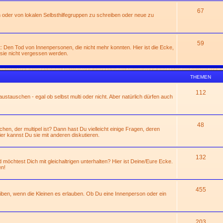
67
 oder von lokalen Selbsthilfegruppen zu schreiben oder neue zu
59
: Den Tod von Innenpersonen, die nicht mehr konnten. Hier ist die Ecke,
sie nicht vergessen werden.
THEMEN
112
ustauschen - egal ob selbst multi oder nicht. Aber natürlich dürfen auch
48
n, der multipel ist? Dann hast Du vielleicht einige Fragen, deren
ier kannst Du sie mit anderen diskutieren.
132
 möchtest Dich mit gleichaltrigen unterhalten? Hier ist Deine/Eure Ecke.
en!
455
eiben, wenn die Kleinen es erlauben. Ob Du eine Innenperson oder ein
203