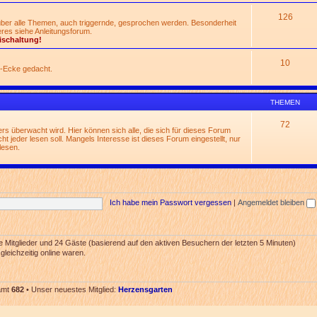
126
 über alle Themen, auch triggernde, gesprochen werden. Besonderheit
res siehe Anleitungsforum.
ischaltung!
10
n-Ecke gedacht.
THEMEN
72
rs überwacht wird. Hier können sich alle, die sich für dieses Forum
t jeder lesen soll. Mangels Interesse ist dieses Forum eingestellt, nur
lesen.
Ich habe mein Passwort vergessen
|
Angemeldet bleiben
re Mitglieder und 24 Gäste (basierend auf den aktiven Besuchern der letzten 5 Minuten)
leichzeitig online waren.
samt
682
• Unser neuestes Mitglied:
Herzensgarten