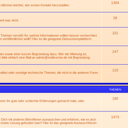
1304
n bißchen leichter, den ersten Kontakt herzustellen.
28
und was nicht.
101
 Themen vermißt Ihr, welche Informationen sollten besser recherchiert
rn veröffentlichen wollt? Hier ist die geeignete Diskussionsplattform.
247
ßten sowie einer kurzen Begründung dazu. Wer der Meinung ist,
 bitte einfach eine Mail an
admin@multicorner.de
mit Begründung.
110
lbst oder sonstige technische Themen, die nicht in die anderen Foren
THEMEN
180
enen Ihr gute oder schlechte Erfahrungen gemacht habt, oder
1473
Dich mit anderen Betroffenen austauschen und erfahren, wie es jetzt
 keine Lösung gefunden hast? Hier ist das geeignete Austauschforum