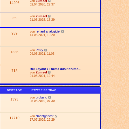
N
von
Zumsel
t
14206
e
e
02.04.2026, 22:37
r
r
u
a
B
e
g
e
s
N
von
Zumsel
i
35
t
e
21.03.2015, 13:29
t
e
u
r
r
e
a
B
s
g
N
von
renard analogiciel
e
939
t
e
14.05.2021, 10:20
i
e
u
t
r
e
r
B
s
a
e
t
g
N
von
Petry
i
1336
e
e
09.03.2021, 11:03
t
r
u
r
B
e
a
e
s
g
i
t
Re: Layout / Thema des Forums…
t
718
e
N
von
Zumsel
r
r
e
01.05.2021, 12:44
a
B
u
g
e
e
i
s
t
t
BEITRÄGE
LETZTER BEITRAG
r
e
a
r
N
von
proband
g
1393
B
e
05.03.2019, 07:30
e
u
i
e
t
s
r
t
N
von
Nachtgeister
a
17710
e
e
17.07.2026, 22:29
g
r
u
B
e
e