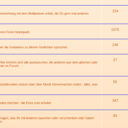
154
mmenhang mit dem Multipelsein erlebt, die Du gern mal anderen
1070
deren Foren hineinpaßt.
246
über die Gedanken zu diesen Gedichten sprechen.
27
 Hier können sich alle austauschen, die anderen aus dem gleichen oder
ier im Forum.
55
 Künstlerseiten setzen oder über Musik hören/machen reden - alles, was
347
 reden möchtet - die Ecke zum erholen
83
hfragen, was Ihr mit Anderen tauschen oder verschenken oder haben
n.