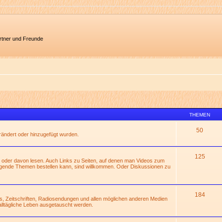
artner und Freunde
THEMEN
50
erändert oder hinzugefügt wurden.
125
 oder davon lesen. Auch Links zu Seiten, auf denen man Videos zum
gende Themen bestellen kann, sind willkommen. Oder Diskussionen zu
184
s, Zeitschriften, Radiosendungen und allen möglichen anderen Medien
alltägliche Leben ausgetauscht werden.