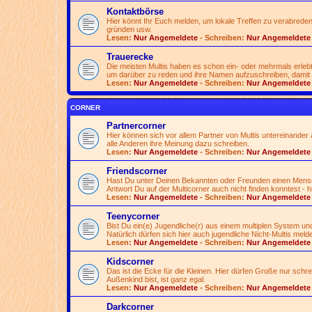
Kontaktbörse
Hier könnt Ihr Euch melden, um lokale Treffen zu verabreden
gründen usw.
Lesen:
Nur Angemeldete
- Schreiben:
Nur Angemeldete
Trauerecke
Die meisten Multis haben es schon ein- oder mehrmals erlebt
um darüber zu reden und ihre Namen aufzuschreiben, damit 
Lesen:
Nur Angemeldete
- Schreiben:
Nur Angemeldete
CORNER
Partnercorner
Hier können sich vor allem Partner von Multis untereinander a
alle Anderen ihre Meinung dazu schreiben.
Lesen:
Nur Angemeldete
- Schreiben:
Nur Angemeldete
Friendscorner
Hast Du unter Deinen Bekannten oder Freunden einen Mensche
Antwort Du auf der Multicorner auch nicht finden konntest - h
Lesen:
Nur Angemeldete
- Schreiben:
Nur Angemeldete
Teenycorner
Bist Du ein(e) Jugendliche(r) aus einem multiplen System und
Natürlich dürfen sich hier auch jugendliche Nicht-Multis meld
Lesen:
Nur Angemeldete
- Schreiben:
Nur Angemeldete
Kidscorner
Das ist die Ecke für die Kleinen. Hier dürfen Große nur schr
Außenkind bist, ist ganz egal.
Lesen:
Nur Angemeldete
- Schreiben:
Nur Angemeldete
Darkcorner