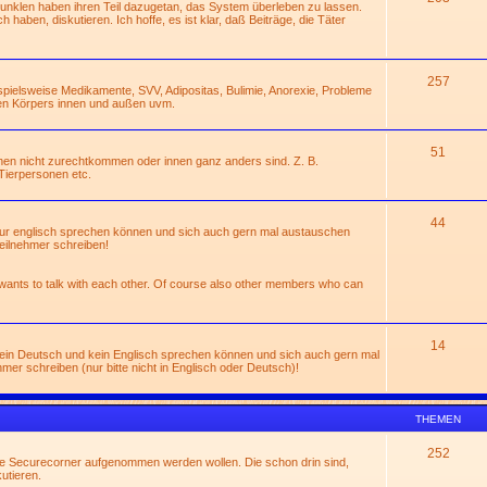
Dunklen haben ihren Teil dazugetan, das System überleben zu lassen.
 haben, diskutieren. Ich hoffe, es ist klar, daß Beiträge, die Täter
257
ispielsweise Medikamente, SVV, Adipositas, Bulimie, Anorexie, Probleme
en Körpers innen und außen uvm.
51
hen nicht zurechtkommen oder innen ganz anders sind. Z. B.
Tierpersonen etc.
44
 nur englisch sprechen können und sich auch gern mal austauschen
eilnehmer schreiben!
 wants to talk with each other. Of course also other members who can
14
 kein Deutsch und kein Englisch sprechen können und sich auch gern mal
r schreiben (nur bitte nicht in Englisch oder Deutsch)!
THEMEN
252
die Securecorner aufgenommen werden wollen. Die schon drin sind,
utieren.