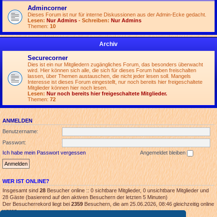
Admincorner
Dieses Forum ist nur für interne Diskussionen aus der Admin-Ecke gedacht.
Lesen:
Nur Admins
- Schreiben:
Nur Admins
Themen:
10
Archiv
Securecorner
Dies ist ein nur Mitgliedern zugängliches Forum, das besonders überwacht
wird. Hier können sich alle, die sich für dieses Forum haben freischalten
lassen, über Themen austauschen, die nicht jeder lesen soll. Mangels
Interesse ist dieses Forum eingestellt, nur noch bereits hier freigeschaltete
Mitglieder können hier noch lesen.
Lesen:
Nur noch bereits hier freigeschaltete Mitglieder.
Themen:
72
ANMELDEN
Benutzername:
Passwort:
Ich habe mein Passwort vergessen
Angemeldet bleiben
WER IST ONLINE?
Insgesamt sind
28
Besucher online :: 0 sichtbare Mitglieder, 0 unsichtbare Mitglieder und
28 Gäste (basierend auf den aktiven Besuchern der letzten 5 Minuten)
Der Besucherrekord liegt bei
2359
Besuchern, die am 25.06.2026, 08:46 gleichzeitig online
waren.