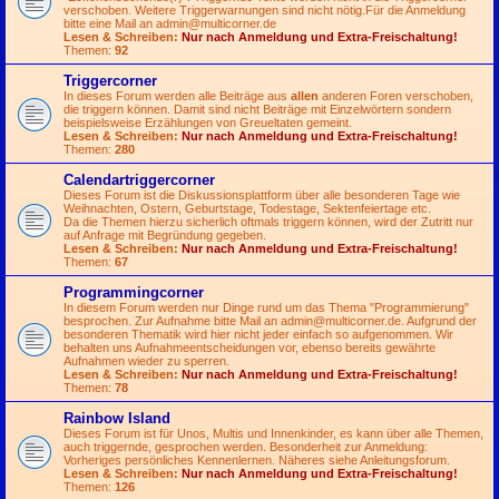
verschoben. Weitere Triggerwarnungen sind nicht nötig.Für die Anmeldung
bitte eine Mail an
admin@multicorner.de
Lesen & Schreiben:
Nur nach Anmeldung und Extra-Freischaltung!
Themen:
92
Triggercorner
In dieses Forum werden alle Beiträge aus
allen
anderen Foren verschoben,
die triggern können. Damit sind nicht Beiträge mit Einzelwörtern sondern
beispielsweise Erzählungen von Greueltaten gemeint.
Lesen & Schreiben:
Nur nach Anmeldung und Extra-Freischaltung!
Themen:
280
Calendartriggercorner
Dieses Forum ist die Diskussionsplattform über alle besonderen Tage wie
Weihnachten, Ostern, Geburtstage, Todestage, Sektenfeiertage etc.
Da die Themen hierzu sicherlich oftmals triggern können, wird der Zutritt nur
auf Anfrage mit Begründung gegeben.
Lesen & Schreiben:
Nur nach Anmeldung und Extra-Freischaltung!
Themen:
67
Programmingcorner
In diesem Forum werden nur Dinge rund um das Thema "Programmierung"
besprochen. Zur Aufnahme bitte Mail an
admin@multicorner.de
. Aufgrund der
besonderen Thematik wird hier nicht jeder einfach so aufgenommen. Wir
behalten uns Aufnahmeentscheidungen vor, ebenso bereits gewährte
Aufnahmen wieder zu sperren.
Lesen & Schreiben:
Nur nach Anmeldung und Extra-Freischaltung!
Themen:
78
Rainbow Island
Dieses Forum ist für Unos, Multis und Innenkinder, es kann über alle Themen,
auch triggernde, gesprochen werden. Besonderheit zur Anmeldung:
Vorheriges persönliches Kennenlernen. Näheres siehe Anleitungsforum.
Lesen & Schreiben:
Nur nach Anmeldung und Extra-Freischaltung!
Themen:
126