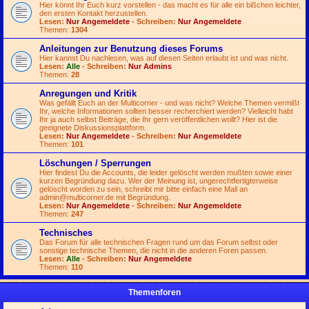
Hier könnt Ihr Euch kurz vorstellen - das macht es für alle ein bißchen leichter,
den ersten Kontakt herzustellen.
Lesen:
Nur Angemeldete
- Schreiben:
Nur Angemeldete
Themen:
1304
Anleitungen zur Benutzung dieses Forums
Hier kannst Du nachlesen, was auf diesen Seiten erlaubt ist und was nicht.
Lesen:
Alle
- Schreiben:
Nur Admins
Themen:
28
Anregungen und Kritik
Was gefällt Euch an der Multicorner - und was nicht? Welche Themen vermißt
Ihr, welche Informationen sollten besser recherchiert werden? Vielleicht habt
Ihr ja auch selbst Beiträge, die Ihr gern veröffentlichen wollt? Hier ist die
geeignete Diskussionsplattform.
Lesen:
Nur Angemeldete
- Schreiben:
Nur Angemeldete
Themen:
101
Löschungen / Sperrungen
Hier findest Du die Accounts, die leider gelöscht werden mußten sowie einer
kurzen Begründung dazu. Wer der Meinung ist, ungerechtfertigterweise
gelöscht worden zu sein, schreibt mir bitte einfach eine Mail an
admin@multicorner.de
mit Begründung.
Lesen:
Nur Angemeldete
- Schreiben:
Nur Angemeldete
Themen:
247
Technisches
Das Forum für alle technischen Fragen rund um das Forum selbst oder
sonstige technische Themen, die nicht in die anderen Foren passen.
Lesen:
Alle
- Schreiben:
Nur Angemeldete
Themen:
110
Themenforen