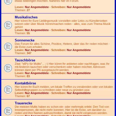
etwas beibringen möchten. Näheres hier im Forum.
Lesen:
Nur Angemeldete
- Schreiben:
Nur Angemeldete
Themen:
27
Musikalisches
Hier könnt Ihr Eure Lieblingsmusik vorstellen oder Links zu Künstlerseiten
setzen oder über Musik hören/machen reden - alles, was zum Thema Musik
gehört
Lesen:
Nur Angemeldete
- Schreiben:
Nur Angemeldete
Themen:
55
Sonnenecke
Das Forum für alles Schöne, Positive, Heitere, über das Ihr reden möchtet -
die Ecke zum erholen
Lesen:
Nur Angemeldete
- Schreiben:
Nur Angemeldete
Themen:
347
Tauschbörse
Zitat: "eB*y für Multis"...
;-)
Hier könnt Ihr anbieten oder nachfragen, was Ihr
mit Anderen tauschen oder verschenken oder haben möchtet. Adressen
können dann per PN ausgetauscht werden.
Lesen:
Nur Angemeldete
- Schreiben:
Nur Angemeldete
Themen:
83
Kontaktbörse
Hier könnt Ihr Euch melden, um lokale Treffen zu verabreden oder von lokalen
Selbsthilfegruppen zu schreiben oder neue zu gründen usw.
Lesen:
Nur Angemeldete
- Schreiben:
Nur Angemeldete
Themen:
67
Trauerecke
Die meisten Multis haben es schon ein- oder mehrmals erlebt: Den Tod von
Innenpersonen, die nicht mehr konnten. Hier ist die Ecke, um darüber zu
reden und ihre Namen aufzuschreiben, damit sie nicht vergessen werden.