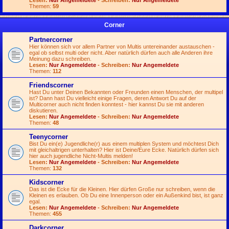
Lesen:
Nur Angemeldete
- Schreiben:
Nur Angemeldete
Themen:
59
Corner
Partnercorner
Hier können sich vor allem Partner von Multis untereinander austauschen -
egal ob selbst multi oder nicht. Aber natürlich dürfen auch alle Anderen ihre
Meinung dazu schreiben.
Lesen:
Nur Angemeldete
- Schreiben:
Nur Angemeldete
Themen:
112
Friendscorner
Hast Du unter Deinen Bekannten oder Freunden einen Menschen, der multipel
ist? Dann hast Du vielleicht einige Fragen, deren Antwort Du auf der
Multicorner auch nicht finden konntest - hier kannst Du sie mit anderen
diskutieren.
Lesen:
Nur Angemeldete
- Schreiben:
Nur Angemeldete
Themen:
48
Teenycorner
Bist Du ein(e) Jugendliche(r) aus einem multiplen System und möchtest Dich
mit gleichaltrigen unterhalten? Hier ist Deine/Eure Ecke. Natürlich dürfen sich
hier auch jugendliche Nicht-Multis melden!
Lesen:
Nur Angemeldete
- Schreiben:
Nur Angemeldete
Themen:
132
Kidscorner
Das ist die Ecke für die Kleinen. Hier dürfen Große nur schreiben, wenn die
Kleinen es erlauben. Ob Du eine Innenperson oder ein Außenkind bist, ist ganz
egal.
Lesen:
Nur Angemeldete
- Schreiben:
Nur Angemeldete
Themen:
455
Darkcorner