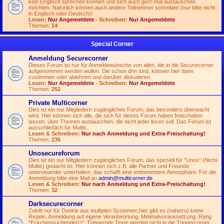
kein Englisch sprechen können und sich auch gern mal austauschen
möchten. Natürlich können auch andere Teilnehmer schreiben (nur bitte nicht
in Englisch oder Deutsch)!
Lesen:
Nur Angemeldete
- Schreiben:
Nur Angemeldete
Themen:
14
Special Corner
Anmeldung Securecorner
Dieses Forum ist nur für Anmeldewünsche von allen, die in die Securecorner
aufgenommen werden wollen. Die schon drin sind, können hier dann
zustimmen oder ablehnen und darüber diskutieren.
Lesen:
Nur Angemeldete
- Schreiben:
Nur Angemeldete
Themen:
252
Private Multicorner
Dies ist ein nur Mitgliedern zugängliches Forum, das besonders überwacht
wird. Hier können sich alle, die sich für dieses Forum haben freischalten
lassen, über Themen austauschen, die nicht jeder lesen soll. Das Forum ist
ausschließlich für Multis.
Lesen & Schreiben:
Nur nach Anmeldung und Extra-Freischaltung!
Themen:
235
Unosecureforum
Dies ist ein nur Mitgliedern zugängliches Forum, das speziell für "Unos" (Nicht-
Multis) gedacht ist. Hier können sich z.B. alle Partner und Freunde
untereinander unterhalten, das schafft eine enthemmtere Atmosphäre. Für die
Anmeldung bitte eine Mail an
admin@multicorner.de
Lesen & Schreiben:
Nur nach Anmeldung und Extra-Freischaltung!
Themen:
32
Darksecurecorner
Zutritt nur für Dunkle aus multiplen Systemen,hier gibt es (nahezu) keine
Regeln. Anmeldung auf eigene Verantwortung, Minimalvoraussetzung: Rang
"Eckchensuchende(r)". Triggernde Texte werden nicht in die Triggercorner