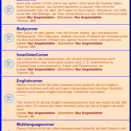
Auch eine solche Corner soll es hier geben. Denn auch die Dunklen haben
ihren Teil dazugetan, das System überleben zu lassen. Hier könnt Ihr
untereinander oder mit allen, die Fragen an Euch haben, diskutieren. Ich hoffe,
es ist klar, daß Beiträge, die Täter verherrlichen o.ä. hier nicht erwünscht sind!
Lesen:
Nur Angemeldete
- Schreiben:
Nur Angemeldete
Themen:
203
Bodycorner
Hier soll es um alles gehen, was den Körper angeht, also beispielsweise
Medikamente, SVV, Adipositas, Bulimie, Anorexie, Probleme der Innenpersonen
mit dem Außenkörper, Erleben des eigenen Körpers innen und außen uvm.
Lesen:
Nur Angemeldete
- Schreiben:
Nur Angemeldete
Themen:
257
InnerOuterCorner
Die Corner für alle Innenpersonen, die mit dem Außenmenschen nicht
zurechtkommen oder innen ganz anders sind. Z. B. Innenmänner im
Frauenkörper (und umgekehrt), Fabel- und Tierpersonen etc.
Lesen:
Nur Angemeldete
- Schreiben:
Nur Angemeldete
Themen:
51
Englishcorner
Dieses Forum ist für die vielen Innenpersonen gedacht, die nur englisch
sprechen können und sich auch gern mal austauschen möchten. Natürlich
können auch andere englischsprachige Teilnehmer schreiben!
---------
This forum is for all only English-speaking persons who also wants to talk with
each other. Of course also other members who can talk in English can write
here!
Lesen:
Nur Angemeldete
- Schreiben:
Nur Angemeldete
Themen:
44
Multilanguagecorner
Dieses Forum ist für die vielen Innenpersonen gedacht, die kein Deutsch und