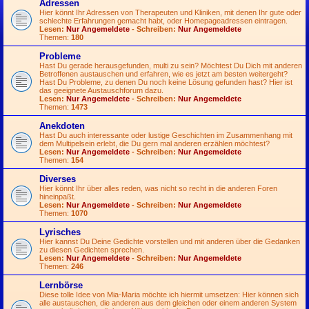
Adressen
Hier könnt Ihr Adressen von Therapeuten und Kliniken, mit denen Ihr gute oder
schlechte Erfahrungen gemacht habt, oder Homepageadressen eintragen.
Lesen:
Nur Angemeldete
- Schreiben:
Nur Angemeldete
Themen:
180
Probleme
Hast Du gerade herausgefunden, multi zu sein? Möchtest Du Dich mit anderen
Betroffenen austauschen und erfahren, wie es jetzt am besten weitergeht?
Hast Du Probleme, zu denen Du noch keine Lösung gefunden hast? Hier ist
das geeignete Austauschforum dazu.
Lesen:
Nur Angemeldete
- Schreiben:
Nur Angemeldete
Themen:
1473
Anekdoten
Hast Du auch interessante oder lustige Geschichten im Zusammenhang mit
dem Multipelsein erlebt, die Du gern mal anderen erzählen möchtest?
Lesen:
Nur Angemeldete
- Schreiben:
Nur Angemeldete
Themen:
154
Diverses
Hier könnt Ihr über alles reden, was nicht so recht in die anderen Foren
hineinpaßt.
Lesen:
Nur Angemeldete
- Schreiben:
Nur Angemeldete
Themen:
1070
Lyrisches
Hier kannst Du Deine Gedichte vorstellen und mit anderen über die Gedanken
zu diesen Gedichten sprechen.
Lesen:
Nur Angemeldete
- Schreiben:
Nur Angemeldete
Themen:
246
Lernbörse
Diese tolle Idee von Mia-Maria möchte ich hiermit umsetzen: Hier können sich
alle austauschen, die anderen aus dem gleichen oder einem anderen System